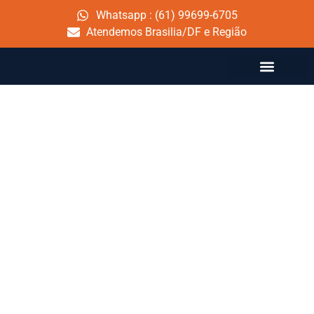
Whatsapp : (61) 99699-6705
Atendemos Brasilia/DF e Região
Tag:
brasilia/